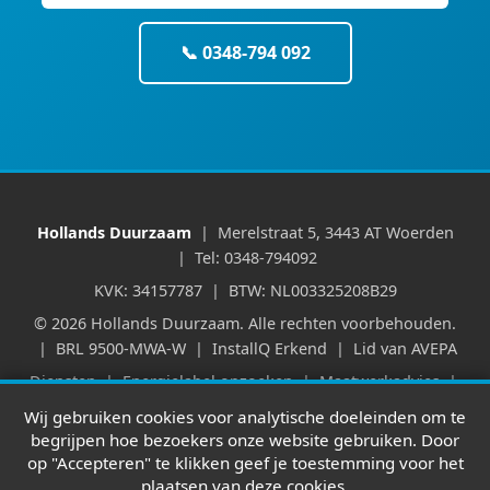
📞 0348-794 092
Hollands Duurzaam
| Merelstraat 5, 3443 AT Woerden
| Tel: 0348-794092
KVK: 34157787 | BTW: NL003325208B29
© 2026 Hollands Duurzaam. Alle rechten voorbehouden.
| BRL 9500-MWA-W | InstallQ Erkend | Lid van AVEPA
Diensten
|
Energielabel opzoeken
|
Maatwerkadvies
|
Verhuur & WWS
|
Huurpuntentelling
|
Partners
|
Wij gebruiken cookies voor analytische doeleinden om te
Werkgebied
|
Blog
|
Kennisbank
|
begrijpen hoe bezoekers onze website gebruiken. Door
Leveringsvoorwaarden
|
Privacyverklaring
op "Accepteren" te klikken geef je toestemming voor het
plaatsen van deze cookies.