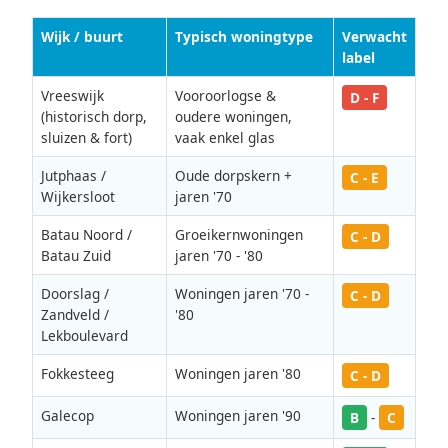
Wijk / buurt
Typisch woningtype
Verwacht
label
Vreeswijk
Vooroorlogse &
D - F
(historisch dorp,
oudere woningen,
sluizen & fort)
vaak enkel glas
Jutphaas /
Oude dorpskern +
C - E
Wijkersloot
jaren '70
Batau Noord /
Groeikernwoningen
C - D
Batau Zuid
jaren '70 - '80
Doorslag /
Woningen jaren '70 -
C - D
Zandveld /
'80
Lekboulevard
Fokkesteeg
Woningen jaren '80
C - D
Galecop
Woningen jaren '90
B
-
C