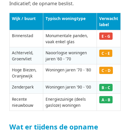
Indicatief; de opname beslist.
Wijk / buurt
Typisch woningtype
Verwacht
label
Binnenstad
Monumentale panden,
E - G
vaak enkel glas
Achterveld,
Naoorlogse woningen
C - E
Groenvliet
jaren '60 - '70
Hoge Biezen,
Woningen jaren '70 - '80
C - D
Oranjewijk
Zenderpark
Woningen jaren '90 - '00
B - C
Recente
Energiezuinige (deels
A - B
nieuwbouw
gasloze) woningen
Wat er tijdens de opname