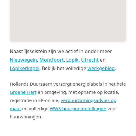
Naast IJsselstein zijn we actief in onder meer
Nieuwegein
,
Montfoort
,
Lopik
,
Utrecht
en
Lopikerkapel
. Bekijk het volledige
werkgebied
.
Hollands Duurzaam verzorgt energielabels in het hele
Groene Hart
en omgeving, met opname op locatie,
registratie in EP-online,
verduurzamingsadvies op
maat
en volledige
WWS-huurpuntentellingen
voor
huurwoningen.