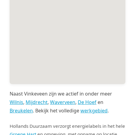
Naast Vinkeveen zijn we actief in onder meer
Wilnis
,
Mijdrecht
,
Waverveen
,
De Hoef
en
Breukelen
. Bekijk het volledige
werkgebied
.
Hollands Duurzaam verzorgt energielabels in het hele
Groene Hart
en omgeving, met opname op locatie,