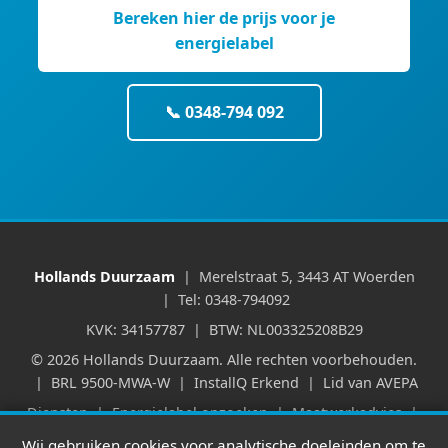
Bereken hier de prijs voor je
energielabel
📞 0348-794 092
Hollands Duurzaam
| Merelstraat 5, 3443 AT Woerden
| Tel: 0348-794092
KVK: 34157787 | BTW: NL003325208B29
© 2026 Hollands Duurzaam. Alle rechten voorbehouden.
| BRL 9500-MWA-W | InstallQ Erkend | Lid van AVEPA
Diensten
|
Energielabel opzoeken
|
Maatwerkadvies
|
Verhuur & WWS
|
Huurpuntentelling
|
Partners
|
Wij gebruiken cookies voor analytische doeleinden om te