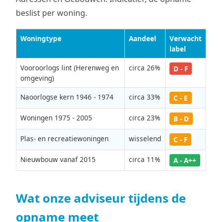
beslist per woning.
Woningtype
Aandeel
Verwacht
label
Vooroorlogs lint (Herenweg en
circa 26%
D - F
omgeving)
Naoorlogse kern 1946 - 1974
circa 33%
C - E
Woningen 1975 - 2005
circa 23%
B - D
Plas- en recreatiewoningen
wisselend
C - F
Nieuwbouw vanaf 2015
circa 11%
A - A++
Wat onze adviseur tijdens de
opname meet