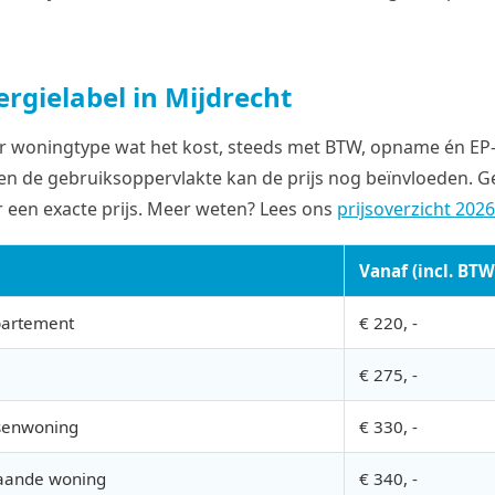
rgielabel in Mijdrecht
r woningtype wat het kost, steeds met BTW, opname én EP-o
n de gebruiksoppervlakte kan de prijs nog beïnvloeden. G
 een exacte prijs. Meer weten? Lees ons
prijsoverzicht 202
Vanaf (incl. BTW
partement
€ 220, -
€ 275, -
ssenwoning
€ 330, -
staande woning
€ 340, -