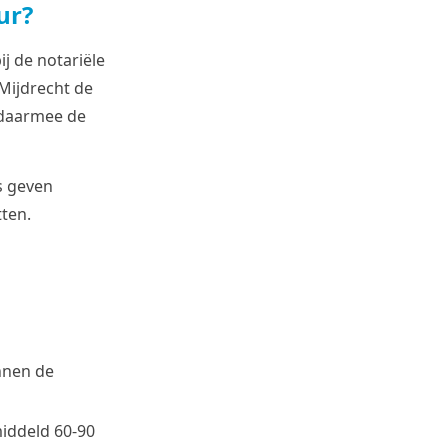
ur?
bij de notariële
 Mijdrecht de
daarmee de
rs geven
tten.
nnen de
middeld 60-90