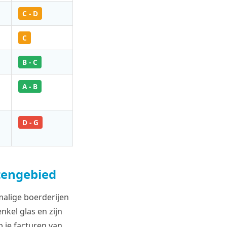
C - D
C
B - C
A - B
D - G
tengebied
malige boerderijen
kel glas en zijn
 je facturen van