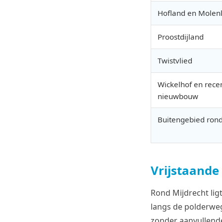
Hofland en Molen
Proostdijland
Twistvlied
Wickelhof en rece
nieuwbouw
Buitengebied rond
Vrijstaande
Rond Mijdrecht lig
langs de polderweg
zonder aanvullende