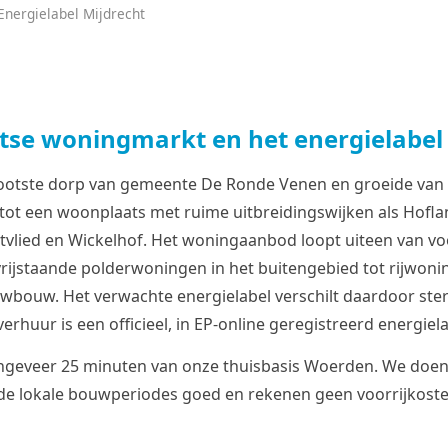
Energielabel Mijdrecht
tse woningmarkt en het energielabel
grootste dorp van gemeente De Ronde Venen en groeide van
 tot een woonplaats met ruime uitbreidingswijken als Hofla
stvlied en Wickelhof. Het woningaanbod loopt uiteen van v
rijstaande polderwoningen in het buitengebied tot rijwonin
uwbouw. Het verwachte energielabel verschilt daardoor ster
erhuur is een officieel, in EP-online geregistreerd energiela
ongeveer 25 minuten van onze thuisbasis Woerden. We doen
e lokale bouwperiodes goed en rekenen geen voorrijkoste