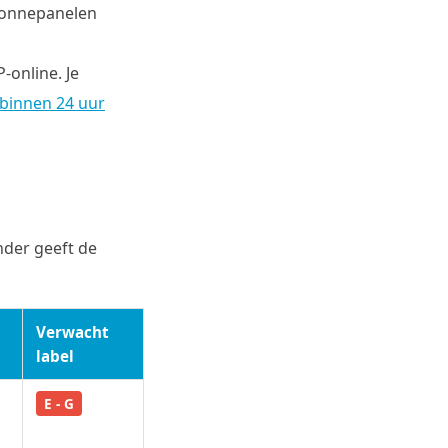
 zonnepanelen
-online. Je
 binnen 24 uur
nder geeft de
Verwacht
label
E - G