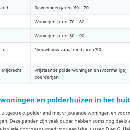
land
Rijwoningen jaren '60 - '70
Woningen jaren '70 - '80
Woningen jaren '80 - '90
nte
Nieuwbouw vanaf eind jaren '90
 Mijdrecht
Vrijstaande polderwoningen en (voormalige)
boerderijen
 woningen en polderhuizen in het bui
t uitgestrekt polderland met vrijstaande woningen en voor
en. Deze panden zijn vaak ouder, hebben soms nog deels en
 isolatie doorgaans goed voor een label tussen D en G. Heb