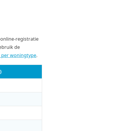
nline-registratie
ebruik de
6 per woningtype
.
)