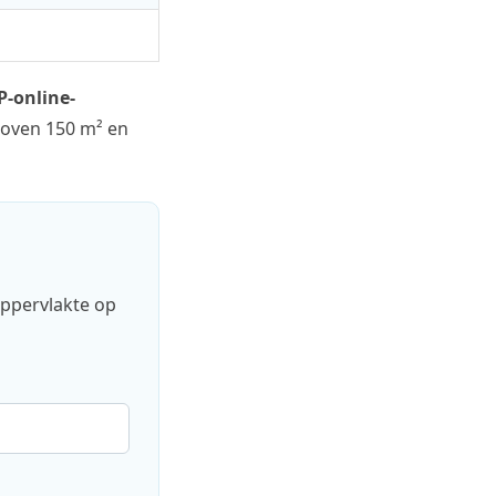
-online-
 boven 150 m² en
oppervlakte op