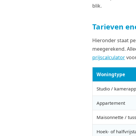
blik.
Tarieven ene
Hieronder staat pe
meegerekend. Allee
prijscalculator
voor
Woningtype
Studio / kamerap
Appartement
Maisonnette / tu
Hoek- of halfvrij