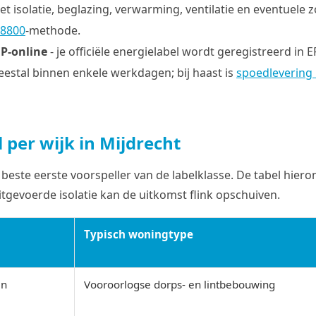
t isolatie, beglazing, verwarming, ventilatie en eventuele
 8800
-methode.
EP-online
- je officiële energielabel wordt geregistreerd in EP
estal binnen enkele werkdagen; bij haast is
spoedlevering
 per wijk in Mijdrecht
beste eerste voorspeller van de labelklasse. De tabel hiero
itgevoerde isolatie kan de uitkomst flink opschuiven.
Typisch woningtype
en
Vooroorlogse dorps- en lintbebouwing