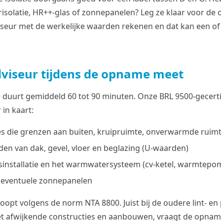
oerisolatie, HR++-glas of zonnepanelen? Leg ze klaar voor d
seur met de werkelijke waarden rekenen en dat kan een of
viseur tijdens de opname meet
uurt gemiddeld 60 tot 90 minuten. Onze BRL 9500-gecerti
in kaart:
es die grenzen aan buiten, kruipruimte, onverwarmde ruimt
den van dak, gevel, vloer en beglazing (U-waarden)
installatie en het warmwatersysteem (cv-ketel, warmtepo
n eventuele zonnepanelen
oopt volgens de norm NTA 8800. Juist bij de oudere lint- e
et afwijkende constructies en aanbouwen, vraagt de opna