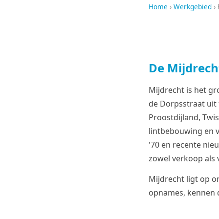
Home
›
Werkgebied
› 
De Mijdrech
Mijdrecht is het 
de Dorpsstraat uit
Proostdijland, Twi
lintbebouwing en v
'70 en recente nie
zowel verkoop als v
Mijdrecht ligt op 
opnames, kennen d