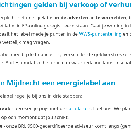
ichtingen gelden bij verkoop of verhu
verplicht het energielabel
in de advertentie te vermelden
; 
t label in EP-online geregistreerd staan. Gaat je woning in
paalt het label mede je punten in de
WWS-puntentelling
en 
e wettelijk mag vragen.
label mee bij de financiering: verschillende geldverstrekke
bel A of B, omdat ze het risico op waardedaling lager inscha
in Mijdrecht een energielabel aan
elabel regel je bij ons in drie stappen:
praak
- bereken je prijs met de
calculator
of bel ons. We pla
p een moment dat jou schikt.
e
- onze BRL 9500-gecertificeerde adviseur komt langs (ge