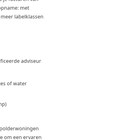
e opname: met
 meer labelklassen
ficeerde adviseur
es of water
mp)
n polderwoningen
me om een ervaren