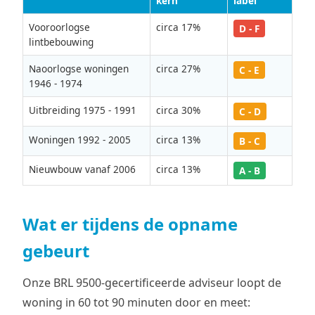
kern
label
Vooroorlogse
circa 17%
D - F
lintbebouwing
Naoorlogse woningen
circa 27%
C - E
1946 - 1974
Uitbreiding 1975 - 1991
circa 30%
C - D
Woningen 1992 - 2005
circa 13%
B - C
Nieuwbouw vanaf 2006
circa 13%
A - B
Wat er tijdens de opname
gebeurt
Onze BRL 9500-gecertificeerde adviseur loopt de
woning in 60 tot 90 minuten door en meet: