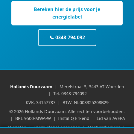
Bereken hier de prijs voor je
energielabel
📞 0348-794 092
Hollands Duurzaam
| Merelstraat 5, 3443 AT Woerden
| Tel: 0348-794092
KVK: 34157787 | BTW: NL003325208B29
© 2026 Hollands Duurzaam. Alle rechten voorbehouden.
| BRL 9500-MWA-W | InstallQ Erkend | Lid van AVEPA
Diensten
|
Energielabel opzoeken
|
Maatwerkadvies
|