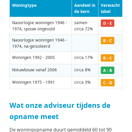
Woningtype
Aandeel in
Verwacht
de kern
label
Naoorlogse woningen 1946 -
samen
D - E
1974, spouw ongevuld
circa 72%
Naoorlogse woningen 1946 -
B - C
1974, na-geïsoleerd
Woningen 1992 - 2005
circa 17%
B - C
Nieuwbouw vanaf 2006
circa 8%
A - B
Woningen 1975 - 1991
circa 3%
C - D
Wat onze adviseur tijdens de
opname meet
De woningopname duurt gemiddeld 60 tot 90