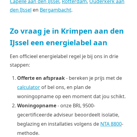
Capelle aan den IJssel
,
Rotterdam
,
Ouderkerk aan
den IJssel
en
Bergambacht
.
Zo vraag je in Krimpen aan den
IJssel een energielabel aan
Een officieel energielabel regel je bij ons in drie
stappen:
Offerte en afspraak
- bereken je prijs met de
calculator
of bel ons, en plan de
woningopname op een moment dat jou schikt.
Woningopname
- onze BRL 9500-
gecertificeerde adviseur beoordeelt isolatie,
beglazing en installaties volgens de
NTA 8800
-
methode.