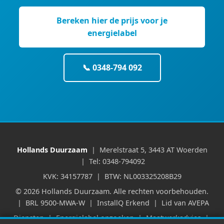
Bereken hier de prijs voor je
energielabel
📞 0348-794 092
Hollands Duurzaam
| Merelstraat 5, 3443 AT Woerden
| Tel: 0348-794092
KVK: 34157787 | BTW: NL003325208B29
© 2026 Hollands Duurzaam. Alle rechten voorbehouden.
| BRL 9500-MWA-W | InstallQ Erkend | Lid van AVEPA
Diensten
|
Energielabel opzoeken
|
Maatwerkadvies
|