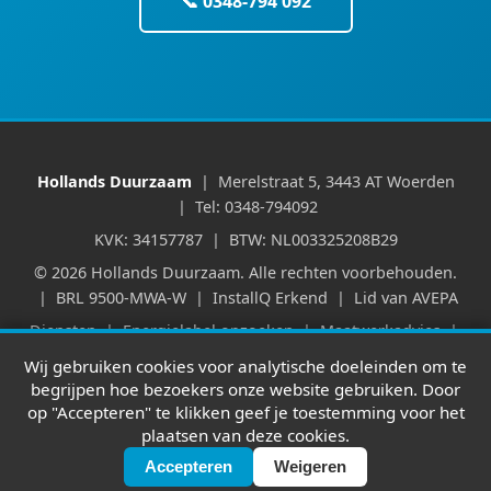
📞 0348-794 092
Hollands Duurzaam
| Merelstraat 5, 3443 AT Woerden
| Tel: 0348-794092
KVK: 34157787 | BTW: NL003325208B29
© 2026 Hollands Duurzaam. Alle rechten voorbehouden.
| BRL 9500-MWA-W | InstallQ Erkend | Lid van AVEPA
Diensten
|
Energielabel opzoeken
|
Maatwerkadvies
|
Verhuur & WWS
|
Huurpuntentelling
|
Partners
|
Wij gebruiken cookies voor analytische doeleinden om te
Werkgebied
|
Blog
|
Kennisbank
|
begrijpen hoe bezoekers onze website gebruiken. Door
Leveringsvoorwaarden
|
Privacyverklaring
op "Accepteren" te klikken geef je toestemming voor het
plaatsen van deze cookies.
💬
Accepteren
Weigeren