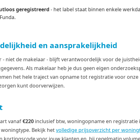
utloos geregistreerd
- het label staat binnen enkele werkda
 Funda.
elijkheid en aansprakelijkheid
 niet de makelaar - blijft verantwoordelijk voor de juisthe
egevens. Als makelaar heb je dus geen eigen onderzoeksp
emen het hele traject van opname tot registratie voor onze 
zorgen kunt doorverwijzen.
t
tart vanaf
€220
inclusief btw, woningopname en registratie i
t woningtype. Bekijk het
volledige prijsoverzicht per woning
en kortingscode voor jouw klanten en, bij regelmatig volum