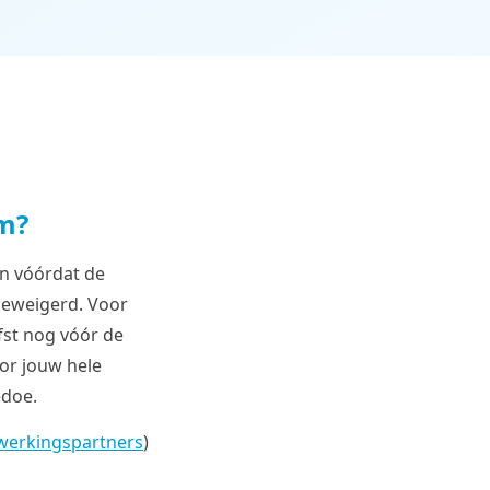
m?
jn vóórdat de
geweigerd. Voor
efst nog vóór de
oor jouw hele
edoe.
erkingspartners
)