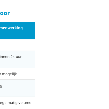
toor
amenwerking
innen 24 uur
 mogelijk
eg
regelmatig volume