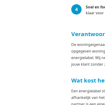
Snel en fo
klaar voor
Verantwoord
De woningeigenaar -
opgegeven woningg
energielabel. Wij n
jouw klant zonder 
Wat kost he
Een energielabel s
afhankelijk van he
partner is een eig