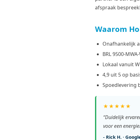
afspraak bespreekb
Waarom Hol
Onafhankelijk a
BRL 9500-MWA-W 
Lokaal vanuit W
4,9 uit 5 op ba
Spoedlevering b
★★★★★
“Duidelijk ervare
voor een energie
- Rick H. · Goog