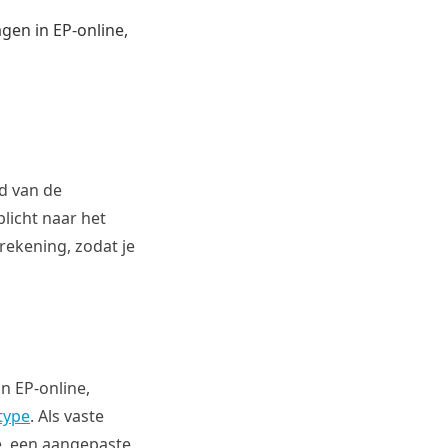
gen in EP-online,
id van de
licht naar het
rekening, zodat je
n EP-online,
type
. Als vaste
e, een aangepaste