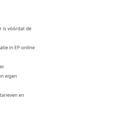
r is vóórdat de
atie in EP-online
er.
en eigen
tarieven en