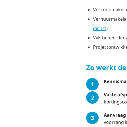
Verkoopmakelaar
Verhuurmakelaa
dienst
)
VvE-beheerders
Projectontwikk
Zo werkt d
Kennisma
Vaste afs
kortingsco
Aanvraag 
voorrang i