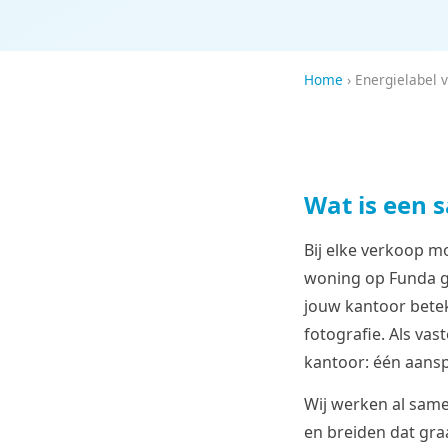
Home
› Energielabel 
Wat is een
Bij elke verkoop mo
woning op Funda g
jouw kantoor beteke
fotografie. Als vas
kantoor: één aans
Wij werken al same
en breiden dat graa