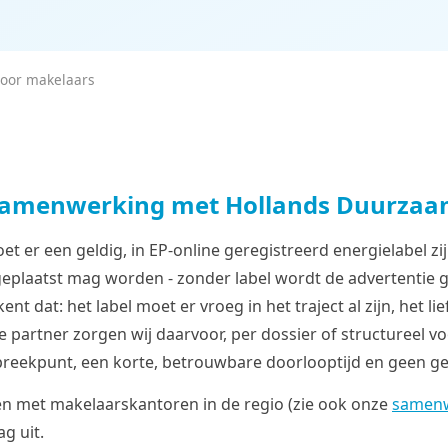
voor makelaars
 samenwerking met Hollands Duurzaa
et er een geldig, in EP-online geregistreerd energielabel zi
eplaatst mag worden - zonder label wordt de advertentie 
nt dat: het label moet er vroeg in het traject al zijn, het li
te partner zorgen wij daarvoor, per dossier of structureel v
preekpunt, een korte, betrouwbare doorlooptijd en geen g
n met makelaarskantoren in de regio (zie ook onze
samenw
g uit.