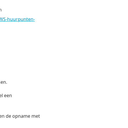
n
WWS-huurpunten-
sen.
el een
annen de opname met