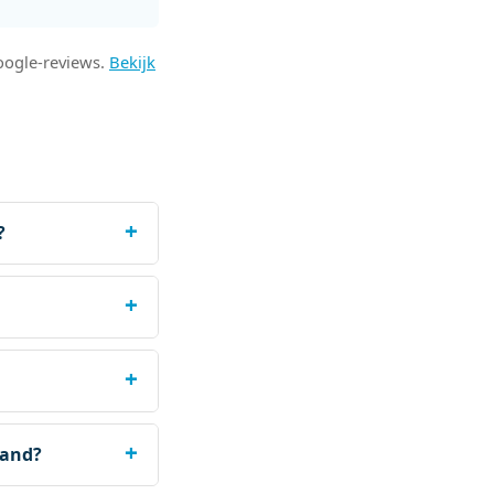
oogle-reviews.
Bekijk
?
aand?